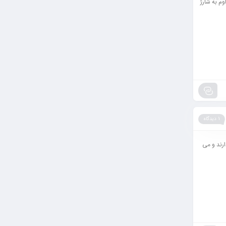
مدل ها نیز اگر مداوم به شارژ
1 دیدگاه
لپ تاپ های ایسر acer را محدود کنیم؟ این مقاله تنها برای افرادی که لپ تاپ ایسر acer دارند و می