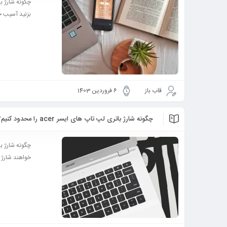
بزنید آسیب خو
قاب باز
6 فروردین 1403
چگونه شارژ باتری لپ تاپ های ایسر acer را محدود کنیم؟
خواهند شارژ ب