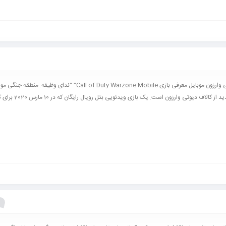
کال آف دیوتی وارزون موبایل معرفی بازی Call of Duty Warzone Mobile” "ندای وظیفه: م
واقع نسل جدید از کالاف دیوتی وارزون است. ی