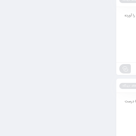
فاقد دیدگاه
پ تاپ ال جی LG و محدود کردن شارژ باتری آن در اینجا طریقه محدود کردن شارژ باتری لپ تاپ ال جی LG را آورده
فاقد دیدگاه
ها درست