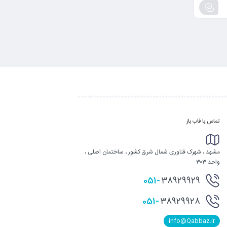
تماس با قاب باز
مشهد ، شهرک فناوری شمال شرق کشور ، ساختمان اصلی ،
واحد ۳۰۳
051-
38929929
051-
38929928
info@Qabbaz.ir