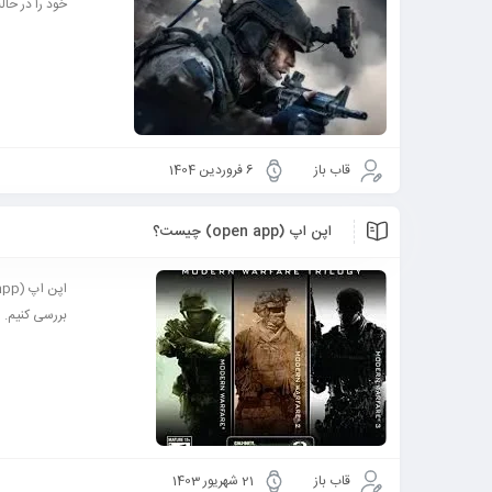
خود را در حال
قاب باز
6 فروردین 1404
اپن اپ (open app) چیست؟
بررسی کنیم. اصطلاحی که پل
قاب باز
21 شهریور 1403