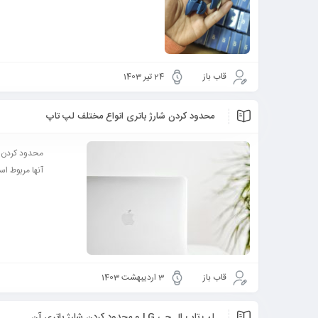
قاب باز
24 تیر 1403
محدود کردن شارژ باتری انواع مختلف لپ تاپ
محدود کردن ش
آنها مربوط اس
قاب باز
3 اردیبهشت 1403
لپ تاپ ال جی LG و محدود کردن شارژ باتری آن