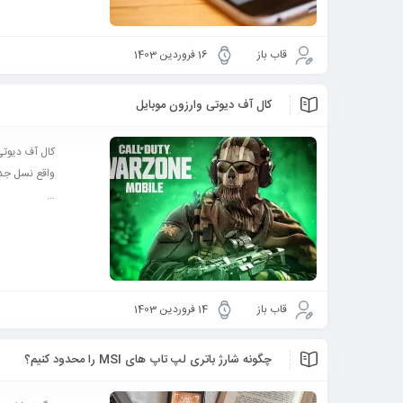
قاب باز
16 فروردین 1403
کال آف دیوتی وارزون موبایل
...
قاب باز
14 فروردین 1403
چگونه شارژ باتری لپ تاپ های MSI را محدود کنیم؟