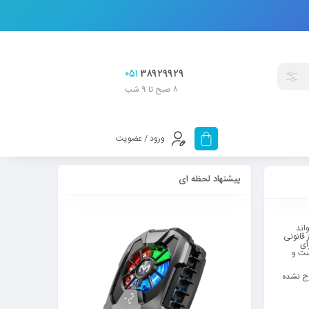
۰۵۱
۳۸۹۲۹۹۲۹
۸ صبح تا 9 شب
ورود / عضویت
پیشنهاد لحظه ای
اند
 قانونی
ای
ست و
رج نشده