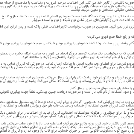
ا به صورت ناشناس از کاربر اخذ می کند. این اطلاعات در حد ضرورت و متناسب با مقاصدی از جمله م
بسایت قاب باز و نیز تحقیقات بازاریابی و ارائه خدمات و پیشنهادات خرید مرتبط تر به کاربران ج
 یک شخص حقیقی مشخص و معین مرتبط نباشند.
سه تبلیغاتی اندروید ویژه دستگاه شما، جست‌وجوهای انجام شده در وب سایت قاب باز و نتایج
ده، اطلاعات فنی و گزارش‌های سرور شامل نوع شبکه و نوع و نسخه مرورگر
گری قرار نمی گیرد. همچنین در صورت درخواست کاربر اطلاعات قبلی پاک شده و پس از آن این اط
نگام وقفه، روز و ساعت رخدادها، خاموش یا روشن بودن شبکه بی‌سیم، خاموش یا روشن بودن شب
مع آوری می کند. کوکی فایلی است که به درخواست یک سایت، توسط مرورگر ایجاد می‌شود و به سایت امکان ذخیره بازدید‌ه
کوکی را فراهم کرده‌اند، به این منظور می‌توانید راهنمای مرورگرها را مطالعه کنید.
پروموشن‌ها، برای اعضای وب‌سایت ایمیل یا پیامک ارسال نماید. در صورتی که کاربران تمایل به د
مه قاب باز را در پروفایل خود لغو کنند. عدم اقدام جهت لغو، به منزله ی موافقت ضمنی با دریافت 
ن برای کاربران و مشتریان خود پیامک (اس‌ام‌اس) ارسال می‌کند. همچنین این شماره‌‌، سامانه ارس
باز را به اطلاع کاربران می‌رساند و روشن است که امکان دریافت پیام‌های شما از طریق آن و
ن یا مشتریان خود، سوال نظرسنجی ارسال کند.
 و سوء استفاده از نام قاب باز است و در صورت دریافت چنین پیامکی، لطفاً جهت پیگیری قانونی آ
انین وب سایت ویرایش کند
.
همچنین اگر نظر یا پیام ارسال شده توسط کاربر، مشمول مصادیق محت
تفاده کند
.
کاربران ضمن استفاده از خدمات وب‌سایت قاب باز، حق ویرایش اطلاعات و استفاده از آن
ایند
.
است و لذا برای جلوگیری از هرگونه سواستفاده احتمالی، کاربران نباید آن اطلاعات را برای شخص دی
جلوگیری از سواستفاده یا مشکلات احتمالی کاربران باید شماره موبایل خود را در پروفایل تغییر داد
کاربر باشد، با خود کاربر بوده وکاربر حق هر گونه ادعا علیه قاب باز را از خود سلب می‌کند
.
قاب 
ا سازمان دیگری منتقل نمی‌کند، مگر اینکه با حکم مقام قضایی یا اداری صالحه یا طبق قوانین
وارد هیچ گونه مسئولیت قانونی مبنی بر جبران خسارت برای قاب باز وجود ندارد و کاربران با اعلا