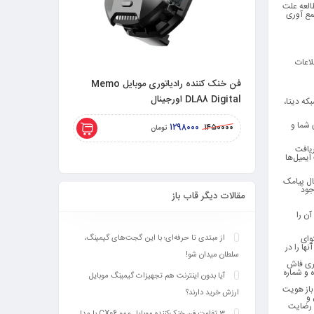
طالعه علت
مع آوری
لاعات
فن خنک کننده رادیاتوری موبایل Memo
DLA8 Digital اورجینال
DL20 اورجینال 27 وات
که دیتا،
ای شما و
۱۸۵۰۰۰۰
۱۲۹۸۰۰۰
۲۲۰۰۰۰۰
۱۴۵۰۰۰۰
تومان
ریافت
ایمیل‌ها
ال پیامک
جود
مقالات دیگر قاب باز
ن را
از مبتدی تا حرفه‌ای؛ با این گجت‌های گیمینگ،
وای
ها را در
سلطان میدان شو!
گری فاش
ه و شماره
آیا بدون اینترنت هم تجهیزات گیمینگ موبایل
باز هویت
ارزش خرید دارند؟
 و
م رضایت
3 تفاوت فن خنک‌کننده موبایل ممو CX06 با مدل