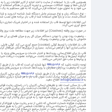
همچنین قاب باز با
استفاده از سایت با اخذ اجازه از کاربر اطلاعات زیر ر
گزارش خطا و بهبود اشکالات سیستمی و تجربه کاربری در هنگام استفاده از و
می شود و به نحوی مورد استفاده قرار می‌گیرند که به طور مستقیم به
– نوع دستگاه، زبان و نوع سیستم عامل دستگاه شما، شناسه اندروید و شنا
انتخاب‌شده، مدت و بازه های استفاده شما از قاب باز، برنامه های نصب ش
این اطلاعات تنها توسط قاب باز استفاده شده و در اختیار شریک تجاری دی
جمع آوری نمی گردد.
در صورت بروز وقفه (Crashes) نیز اطلاعات زیر جهت مطالعه علت بروز وققه و رفع خطا جمع آوری می گردد:
– وضعیت روت بودن یا نبودن دستگاه، میزان کل رم و میزان فضای پر آن ه
خاموش یا روشن بودن وضعیت رومینگ.
قاب باز اطلاعات را توسط کوکی (cookie) ج
مناسب‌سازی آنها را فراهم می‌نماید. بسیاری از مرورگرها امکان غیرفعال کردن 
قاب باز برای اطلاع‌رسانی رویدادها و اخبار، خدمات و سرویس‌های ویژه یا 
اینگونه ایمیل‌ها و پیامک‌ها نداشته باشند، می‌توانند عضویت دریافت خبرنا
و پیام‌ها و سلب حق اعتراض می‌باشد.
توجه داشته باشید که
۹۹۹۹۱۵۲۲۹۶
تنها شماره ای است که قاب باز از طریق آ
است که وضعیت پردازش سفارش یا رویدادها، خدمات و سرویس‌های ویژه قاب 
ندارد.
همچنین ممکن است قاب باز از طریق شماره
۹۹۹۹۱۵۲۲۹۶
برای برخی کاربرا
بنابراین ارسال هرگونه پیامک تحت عنوان قاب باز، با هر شماره دیگری تخلف
به
Info@Qabbaz.ir
اطلاع دهید.
قاب باز ممکن است نقد و نظرهای ارسالی کاربران را در راستای رعایت قو
مجرمانه باشد، قاب باز می‌تواند از اطلاعات ثبت‌شده برای پیگیری قانونی اس
چارچوب فوق‌الذکر به قاب باز اعطا نموده و حق اعتراض را از خود سلب می‌نم
باید تاکید شود که حفظ و نگهداری رمز عبور و نام کاربری بر عهده کاربران 
کنند
.
در صورتی که کاربر شماره همراه خود را به فردی دیگر واگذار کرد، جهت 
جدیدی ثبت نمایند
.
مسئولیت هرگونه خسارت احتمالی که ناشی از عدم رعایت موارد فوق‌الذکر توسط 
شخصی کاربران را محرمانه می‌داند و اطلاعات شخصی آنان را به هیچ شخص ی
مقررات رایج کشور موظف باشد در اختیار مراجع ذی‌صلاح قرار دهد
.
در این م