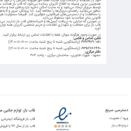
خود در استفاده از خدمات وب سایت ضمنا حق هرگونه اعتراض را از خود سل
همچنین بدین وسیله به اطلاع کاربران رسانده می‌شود که قاب باز همانند س
توسط مرورگر ایجاد می‌شود و به سایت امکان ذخیره بازدید‌های شما و مناسب
منظور می‌توانید راهنمای مرورگرها را مطالعه کنید
.
اما پروتکل، سرور و لایه‌
را محافظت و از دسترسی‌های غیرقانونی جلوگیری کند
.
طبیعتا مسئولیت هرگ
قانونی بنابر صلاحدید خود محفوظ می‌دارد
.
در صورتی که تمایلی به دریافت ایمیل‌ها و خبرنامه‌های قاب باز ندارید، می
قاب باز برای حفاظت و نگهداری اطلاعات و حریم شخصی کاربران همه توان خو
آورد
.
در صورت وجود هرگونه سوال، لطفا با اطلاعات تماس زیر ارتباط برقرار کنید
.
تلفن
تماس
و
فکس
:
۰۵۱
–
۳۸۹۲۹۹۲۹
(
پاسخگویی شنبه تا پنج شنبه ساعت: ۰۸:۰۰ تا ۱۴:۰۰
)
۰۹۳۵۶۷۸۶۴۶۰
(پاسخگویی شنبه تا پنج شنبه ساعت: ۰۸:۰۰ تا ۱۶:۰۰)
دفتر
مرکزی
:
مشهد
–
شهرک فناوری
–
ساختمان مرکزی
–
واحد ۳۰۳
دسترسی سریع
قاب باز، لوازم جانبی
ورود / عضویت
قاب باز فروشگاه اینترنتی 
درباره قاب باز
قاب باز از سال ۹۶ با فروش آنلاین لوازم جانبی محصولات اپل شروع به کار نمود.