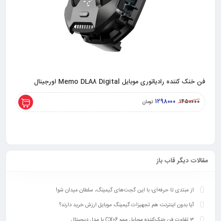
فن خنک کننده رادیاتوری موبایل Memo DLA8 Digital اورجینال
فن خنک کنند
۱۲۹۸۰۰۰
۰۰۰۰
۱۴۵۰۰۰۰
تومان
مقالات دیگر قاب باز
از مبتدی تا حرفه‌ای؛ با این گجت‌های گیمینگ، سلطان میدان شو!
آیا بدون اینترنت هم تجهیزات گیمینگ موبایل ارزش خرید دارند؟
3 تفاوت فن خنک‌کننده موبایل ممو CX06 با مدل دیجیتال