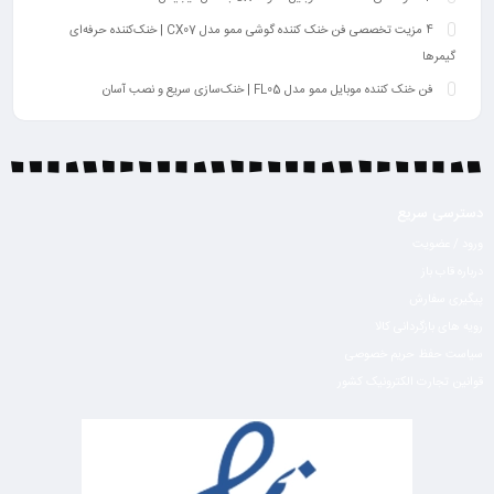
4 مزیت تخصصی فن خنک کننده گوشی ممو مدل CX07 | خنک‌کننده حرفه‌ای
گیمرها
فن خنک کننده موبایل ممو مدل FL05 | خنک‌سازی سریع و نصب آسان
دسترسی سریع
ورود / عضویت
درباره قاب باز
پیگیری سفارش
رویه های بازگردانی کالا
سیاست حفظ حریم خصوصی
قوانین تجارت الکترونیک کشور