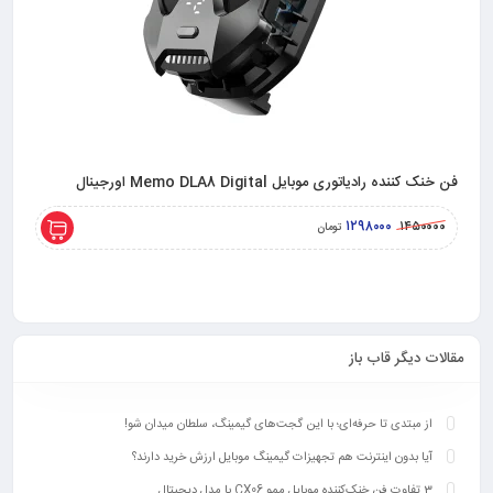
فن خنک کننده رادیاتوری موبایل Memo DLA8 Digital اورجینال
فن خنک کنند
۱۲۹۸۰۰۰
۰۰۰۰
۱۴۵۰۰۰۰
تومان
مقالات دیگر قاب باز
از مبتدی تا حرفه‌ای؛ با این گجت‌های گیمینگ، سلطان میدان شو!
آیا بدون اینترنت هم تجهیزات گیمینگ موبایل ارزش خرید دارند؟
3 تفاوت فن خنک‌کننده موبایل ممو CX06 با مدل دیجیتال