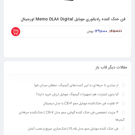
فن خنک کننده رادیاتوری موبایل Memo DLA8 Digital اورجینال
فن خنک کنند
۱۲۹۸۰۰۰
۰۰۰۰
۱۴۵۰۰۰۰
تومان
مقالات دیگر قاب باز
از مبتدی تا حرفه‌ای؛ با این گجت‌های گیمینگ، سلطان میدان شو!
آیا بدون اینترنت هم تجهیزات گیمینگ موبایل ارزش خرید دارند؟
3 تفاوت فن خنک‌کننده موبایل ممو CX06 با مدل دیجیتال
4 مزیت تخصصی فن خنک کننده گوشی ممو مدل CX07 | خنک‌کننده حرفه‌ای
گیمرها
فن خنک کننده موبایل ممو مدل FL05 | خنک‌سازی سریع و نصب آسان