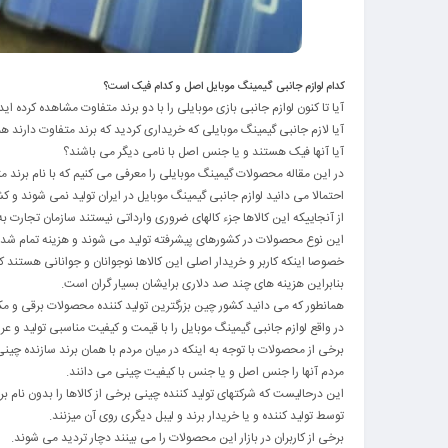
کدام لوازم جانبی گیمینگ موبایل اصل و کدام فیک است؟
آیا تا کنون لوازم جانبی بازی موبایلی را با دو برند متفاوت مشاهده کرده اید
آیا لازم جانبی گیمینگ موبایلی که خریداری کردید که برند متفاوت دارند هم
آیا آنها فیک هستند و یا جنس اصل با نامی دیگر می باشند؟
در این مقاله محصولات گیمینگ موبایلی را معرفی می کنیم که با نام برند مت
احتمالا می دانید لوازم جانبی گیمینگ موبایل در ایران تولید نمی شوند و ک
از آنجاییکه این کالاها جزء کالهای ضروری وارداتی نیستند سازمان تجارت به
این نوع محصولات در کشورهای پیشرفته تولید می شوند و هزینه تمام شده ب
خصوصا اینکه کاربر و خریدار اصلی این کالاها نوجوانان و جوانانی هستند که
بنابراین هزینه های چند صد دلاری برایشان بسیار گران است.
همانطور که می دانید کشور چین بزرگترین تولید کننده محصولات برقی و م
در واقع لوازم جانبی گیمینگ موبایل را با قیمت و کیفیت مناسبی تولید و ع
برخی از محصولات با توجه به اینکه در میان مردم با همان برند سازنده چی
مردم آنها را جنس اصل و یا جنس با کیفیت چینی می دانند.
این درحالیست که شرکتهای تولید کننده چینی برخی از کالاها را بدون نام بر
توسط تولید کننده و یا خریدار برند و لیبل دیگری روی آن میزنند.
برخی از کاربران در بازار این محصولات را می بینند دچار تردید می شوند.