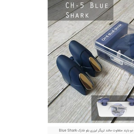
لوازم جانبی گیمینگ موبایل با دو بارند متفاوت مانند تریگر لیزری بلو شارک Blue Shark