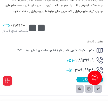
در فروشگاه اینترنتی قاب باز میتوانید کامل ترین بررسی های فنی دسته های بازی
موبایل، تریگر های موبایل و اکسسوری های مرتبط با بازی موبایل را مشاهده کنید.
6786460
0935
پشتیبانی سریع قاب باز
تماس با قاب باز
مشهد ، شهرک فناوری شمال شرق کشور ، ساختمان اصلی ، واحد ۳۰۳
051-
38929929
051-
38929928
info@Qabbaz.ir
فیلـتر
تمامی حقوق اثر و محتوای این سایت برای قاب باز محفوظ است.