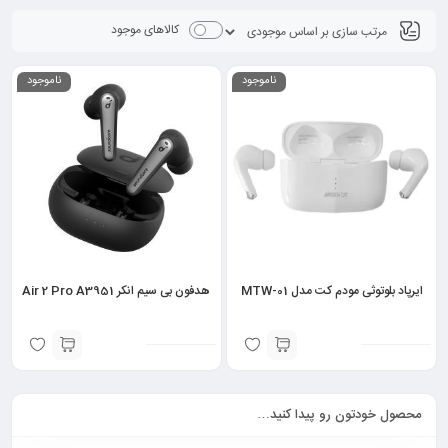
کالاهای موجود
ناموجود
ناموجود
ایرپاد بلوتوثی مودم کت مدل MTW-01
هدفون بی سیم انکر Air 2 Pro A3951
محصول خودتون رو پیدا کنید…