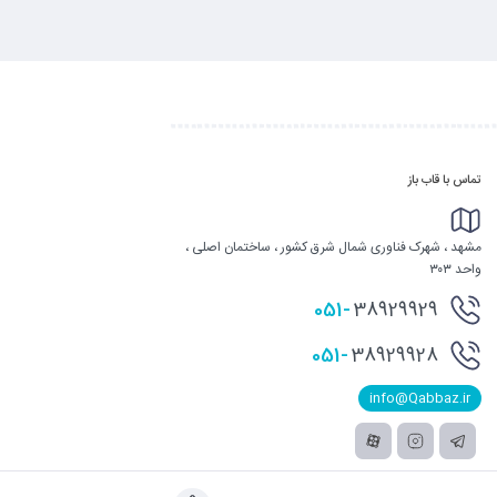
تماس با قاب باز
مشهد ، شهرک فناوری شمال شرق کشور ، ساختمان اصلی ،
واحد ۳۰۳
051-
38929929
051-
38929928
info@Qabbaz.ir