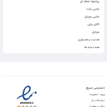
پیشنهاد لحظه ای
جانبی تبلت
جانبی موبایل
کالای برقی
موبایل
هدست و هندزفری
همه دسته ها
دسترسی سریع
ورود / عضویت
درباره قاب باز
پیگیری سفارش