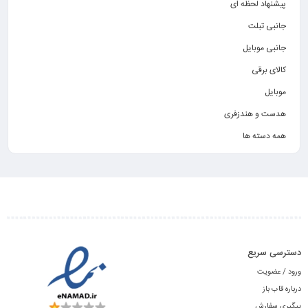
پیشنهاد لحظه ای
جانبی تبلت
جانبی موبایل
کالای برقی
موبایل
هدست و هندزفری
همه دسته ها
دسترسی سریع
ورود / عضویت
درباره قاب باز
پیگیری سفارش