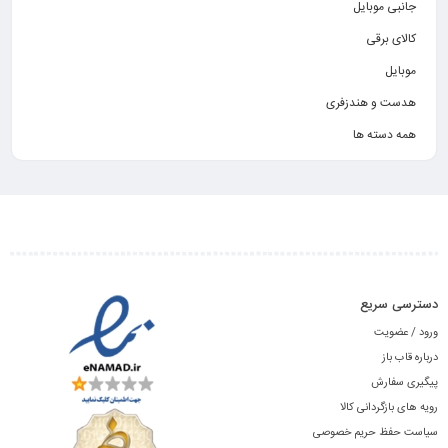
جانبی موبایل
کالای برقی
موبایل
هدست و هندزفری
همه دسته ها
دسترسی سریع
ورود / عضویت
درباره قاب باز
پیگیری سفارش
رویه های بازگردانی کالا
سیاست حفظ حریم خصوصی