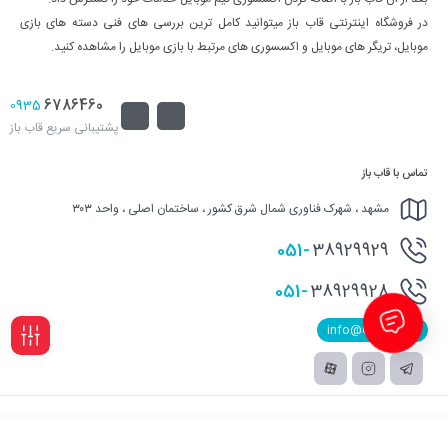
در فروشگاه اینترنتی قاب باز میتوانید کامل ترین بررسی های فنی دسته های بازی
موبایل، تریگر های موبایل و اکسسوری های مرتبط با بازی موبایل را مشاهده کنید.
6786460
0935
پشتیبانی سریع قاب باز
تماس با قاب باز
مشهد ، شهرک فناوری شمال شرق کشور ، ساختمان اصلی ، واحد ۳۰۳
051-
38929929
051-
38929928
info@Qabbaz.ir
فیلـتر
تمامی حقوق اثر و محتوای این سایت برای قاب باز محفوظ است.