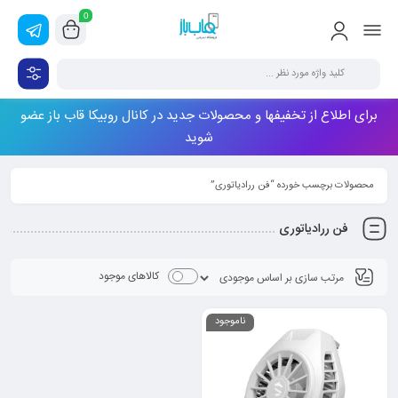
0
برای اطلاع از تخفیفها و محصولات جدید در کانال روبیکا قاب باز عضو
شوید
محصولات برچسب خورده “فن ررادیاتوری”
فن ررادیاتوری
کالاهای موجود
ناموجود