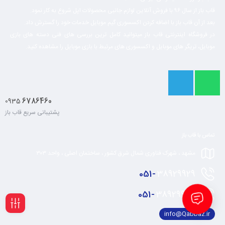
قاب باز از سال ۹۶ با فروش آنلاین لوازم جانبی محصولات اپل شروع به کار نمود.
بعد از آن قاب باز با اضافه کردن اکسسوری گیم موبایل خدمات خود را گسترش داد.
در فروشگاه اینترنتی قاب باز میتوانید کامل ترین بررسی های فنی دسته های بازی
موبایل، تریگر های موبایل و اکسسوری های مرتبط با بازی موبایل را مشاهده کنید.
6786460
0935
پشتیبانی سریع قاب باز
تماس با قاب باز
مشهد ، شهرک فناوری شمال شرق کشور ، ساختمان اصلی ، واحد ۳۰۳
051-
38929929
051-
38929928
info@Qabbaz.ir
فیلـتر