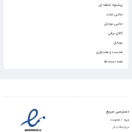
پیشنهاد لحظه ای
جانبی تبلت
جانبی موبایل
کالای برقی
موبایل
هدست و هندزفری
همه دسته ها
دسترسی سریع
ورود / عضویت
درباره قاب باز