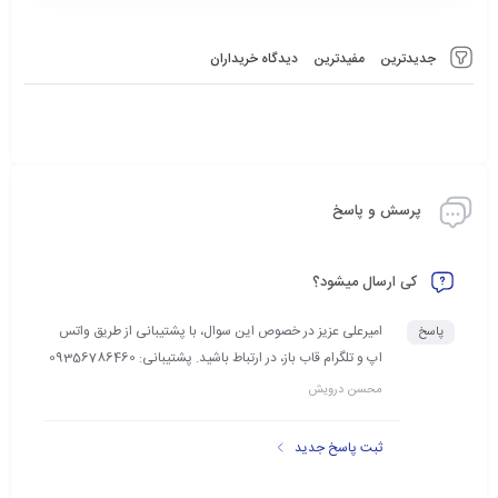
جدیدترین
مفیدترین
دیدگاه خریداران
پرسش و پاسخ
کی ارسال میشود؟
امیرعلی عزیز در خصوص این سوال، با پشتیبانی از طریق واتس
پاسخ
اپ و تلگرام قاب باز، در ارتباط باشید. پشتیبانی: 09356786460
محسن درویش
ثبت پاسخ جدید