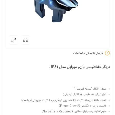
گزارش نادرستی مشخصات
تریگر مغناطیسی بازی موبایل مدل JS61
مدل: JS61 (نسخه اورجینال)
نوع تریگر: مغناطیسی (مکانیکی/خازنی)
تعداد ماشه در بسته: ۴ عدد (۲ عدد روی تریگر چپ + ۲ عدد روی تریگر راست)
قابلیت بازی: ۶ انگشتی (6-Finger Claw)
منبع تغذیه: بدون نیاز به باتری (No Battery Required)