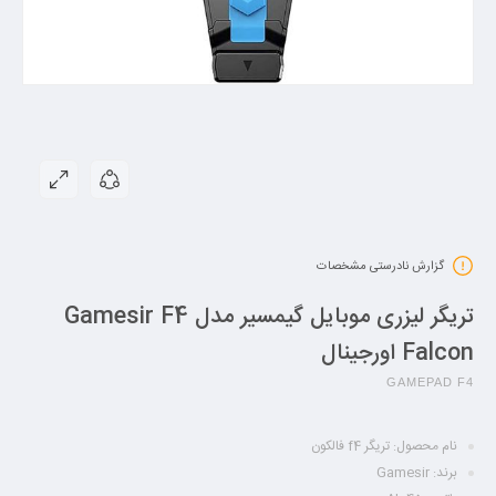
گزارش نادرستی مشخصات
تریگر لیزری موبایل گیمسیر مدل Gamesir F4
Falcon اورجینال
GAMEPAD F4
نام محصول: تریگر f4 فالکون
برند: Gamesir