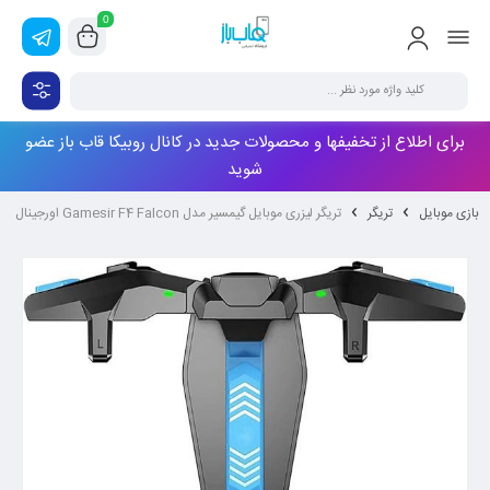
0
برای اطلاع از تخفیفها و محصولات جدید در کانال روبیکا قاب باز عضو
شوید
بازی موبایل
تریگر
تریگر لیزری موبایل گیمسیر مدل Gamesir F4 Falcon اورجینال