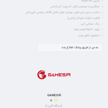
باتری: 45 mAh
سازگاری با سیستم عامل: اندروید، آی او اس
مناسب برای بازی های: موبایل شوتر شامل کالاف، پابجی، فری فایر
قابلیت شلیک خودکار (پالس)
رنگ: مشکی آبی
ابعاد: 6*45*175 mm
محصول کشور چین
به من از طریق پیامک اطلاع بده:
GAMESIR
5
(دیدگاه کاربر
1
)