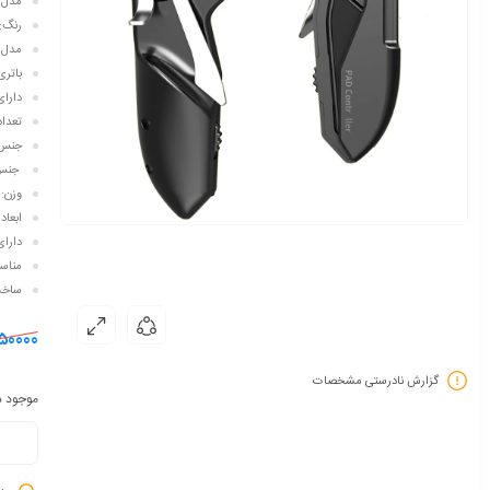
مدل: PAD6K tablet Controller
رنگ:
مدل 
باتری
دارای 2 عدد پد سیلیکون
تعداد
جنس: پ
جنس 
وزن: حد
ابعاد 16.8 * 14.8 * 5.4 سانتی 
دارا
مناسب
ساخت
۵۰۰۰۰
گزارش نادرستی مشخصات
موجود در