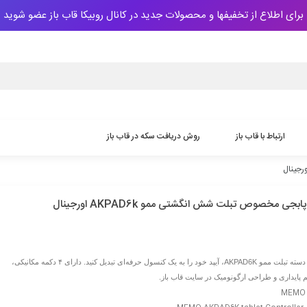
برای اطلاع از تخفیفها و محصولات جدید در کانال روبیکا قاب باز عضو شوید
ارتباط با قاب باز
روش دریافت سکه‌ در قاب باز
بجی مخصوص تبلت شش انگشتی ممو AKPAD6k اورجینال
با خرید دسته تبلت ممو AKPAD6K، آیپد خود را به یک کنسول حرفه‌ای تبدیل کنید. دارای ۴ دکمه مکانیکی،
م پایداری و طراحی ارگونومیک در سایت قاب باز.
M