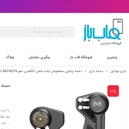
ویترین
فروشگاه قاب باز
پیگیری سفارش
وبلاگ
بازی موبایل
دسته بازی
دسته پابجی مخصوص تبلت شش انگشتی ممو AKPAD6k اورجینال
دسته پا
10%
پیچ تنظی
برند: EMO