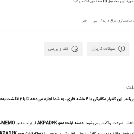
111
 خرید این محصول
سکه دریافت می‌کنید
 مناسب‌تری سراغ دارید؟
بلی
خیر
سوالات کاربران
نقد و بررسی
دسته تبلت ممو AKPAD6K تجربه بازی روی صفح
 و کاهش سرعت واکنش می‌شود.
دسته تبلت ممو AKPAD6K
از برند معتبر
MEMO
،
ای شوتر مانند پابجی و کالاف دیوتی افزایش می‌دهد. با
دسته تبلت ممو AKPAD6K