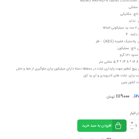
MEMO AK
 مشکی
تاچ: مکانیکی
 : ندارد
ی اضافه
 دکمه: 4
لاستیک فشرده (ABS) – فلز
تاچ: سیلیکون
ود 120 گرم
متر
ی پیچ تنظیم جهت پایداری تبلت در محفظه دسته دارای سیلیکون برای جلوگیری از خط و خش
 برای: تبلت های اندرویدی و ای پد اپل
 کشور چین
۱۱۱۹۰۰۰
۱۲
تومان
 انبار
افزودن به سبد خرید