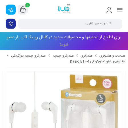
0
برای اطلاع از تخفیفها و محصولات جدید در کانال روبیکا قاب باز عضو
شوید
هدست و هندزفری
هندزفری
هندزفری بیسیم
هندزفری بیسیم دورگردنی
هندزفری بلوتوث دورگردنی Dasio BT001