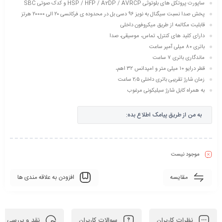
ساپورت پروتکل های بلوتوثی HSP / HFP / A2DP / AVRCP و کدک صوتی SBC
پخش صدا نسبت سیگنال به نویز ۹۶ دسی بل در محدوده ی فرکانسی ۲۰ الی ۲۰۰۰۰ هرتز
قابلیت مکالمه از طریق میکروفون داخلی
دارای کلید های کنترل، تماس، موسیقی، صدا
باتری ۸۰ میلی آمپر ساعت
ماندگاری باتری ۷ ساعت
قطر درایو ۱۰ میلی متر و امپدانس ۳۲ اهم،
زمان شارژ تقریبی باتری داخلی ۲٫۵ ساعت
به همراه کابل شارژ سیلیکونی مرغوب
به من از طریق پیامک اطلاع بده:
موجود نیست
مقایسه
افزودن به علاقه مندی ها
نظرات کاربران
سوالات کاربران
نقد و بررسی