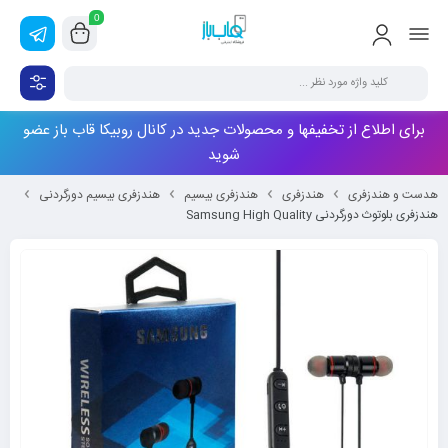
0
برای اطلاع از تخفیفها و محصولات جدید در کانال روبیکا قاب باز عضو
شوید
هدست و هندزفری
هندزفری
هندزفری بیسیم
هندزفری بیسیم دورگردنی
هندزفری بلوتوث دورگردنی Samsung High Quality