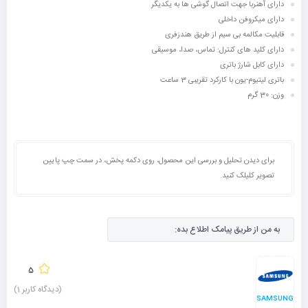
دارای آهنربا جهت اتصال گوشی ها به یکدیگر
دارای میکروفن داخلی
قابلیت مکالمه بی سیم از طریق هندزفری
دارای کلید های کنترل: تماس، صدا، موسیقی
دارای کابل شارژ باتری
باتری لیتیوم-یون با کارکرد تقریبی 3 ساعت
وزن: 30 گرم
برای دیدن تحلیل و بررسی این محصول، روی دکمه پخش، در سمت چپ پایین
تصویر کلیلک کنید.
به من از طریق پیامک اطلاع بده:
5
(دیدگاه کاربر
1
)
SAMSUNG