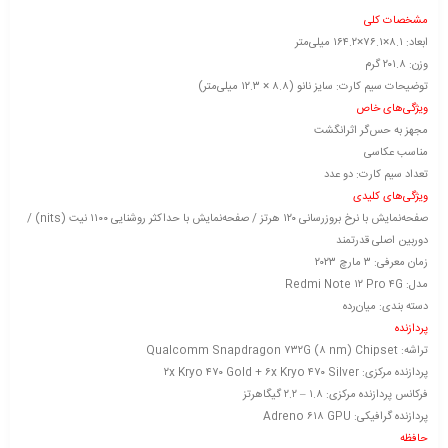
مشخصات کلی
ابعاد: ۸.۱×۷۶.۱×۱۶۴.۲ میلی‌متر
وزن: ۲۰۱.۸ گرم
توضیحات سیم کارت: سایز نانو (۸.۸ × ۱۲.۳ میلی‌متر)
ویژگی‌های خاص
مجهز به حس‌گر اثرانگشت
مناسب عکاسی
تعداد سیم کارت: دو عدد
ویژگی‌های کلیدی
صفحه‌نمایش با نرخ بروزرسانی ۱۲۰ هرتز / صفحه‌نمایش با حداکثر روشنایی ۱۱۰۰ نیت (nits) /
دوربین اصلی قدرتمند
زمان معرفی: ۳ مارچ ۲۰۲۳
مدل: Redmi Note ۱۲ Pro ۴G
دسته ‌بندی‌: میان‌رده
پردازنده
تراشه: Qualcomm Snapdragon ۷۳۲G (۸ nm) Chipset
پردازنده‌ مرکزی: ۲x Kryo ۴۷۰ Gold + ۶x Kryo ۴۷۰ Silver
فرکانس پردازنده‌ مرکزی: ۱.۸ – ۲.۲ گیگاهرتز
پردازنده‌ گرافیکی: Adreno ۶۱۸ GPU
حافظه