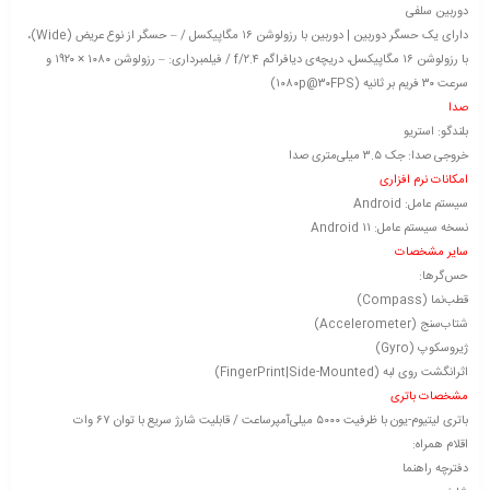
دوربین سلفی
دارای یک حسگر دوربین | دوربین‌ با رزولوشن ۱۶ مگاپیکسل / – حسگر از نوع عریض (Wide)،
با رزولوشن ۱۶ مگاپیکسل، دریچه‌ی دیافراگم f/۲.۴ / فیلمبرداری: – رزولوشن ۱۰۸۰ × ۱۹۲۰ و
سرعت ۳۰ فریم بر ثانیه (۱۰۸۰p@۳۰FPS)
صدا
بلندگو: استریو
خروجی صدا: جک ۳.۵ میلی‌متری صدا
امکانات نرم افزاری
سیستم عامل: Android
نسخه سیستم عامل: Android ۱۱
سایر مشخصات
حس‌گرها:
قطب‌نما (Compass)
شتاب‌سنج (Accelerometer)
ژیروسکوپ (Gyro)
اثرانگشت روی لبه (FingerPrint|Side-Mounted)
مشخصات باتری
باتری لیتیوم‌-یون با ظرفیت ۵۰۰۰ میلی‌آمپرساعت / قابلیت شارژ سریع با توان ۶۷ وات
اقلام همراه:
دفترچه‌ راهنما