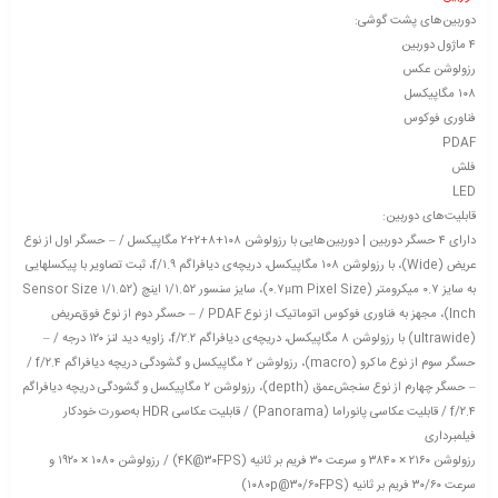
دوربین‌های پشت گوشی:
۴ ماژول دوربین
رزولوشن عکس
۱۰۸ مگاپیکسل
فناوری فوکوس
PDAF
فلش
LED
قابلیت‌های دوربین:
دارای ۴ حسگر دوربین | دوربین‌هایی با رزولوشن ۱۰۸+۸+۲+۲ مگاپیکسل / – حسگر اول از نوع
عریض (Wide)، با رزولوشن ۱۰۸ مگاپیکسل، دریچه‌ی دیافراگم f/۱.۹، ثبت تصاویر با پیکسل‎هایی
به سایز ۰.۷ میکرومتر (۰.۷µm Pixel Size)، سایز سنسور ۱/۱.۵۲ اینچ (Sensor Size ۱/۱.۵۲
Inch)، مجهز به فناوری فوکوس اتوماتیک از نوع PDAF / – حسگر دوم از نوع فوق‌عریض
(ultrawide) با رزولوشن ۸ مگاپیکسل، دریچه‌ی دیافراگم f/۲.۲، زاویه دید لنز ۱۲۰ درجه / –
حسگر سوم از نوع ماکرو (macro)، رزولوشن ۲ مگاپیکسل و گشودگی دریچه دیافراگم f/۲.۴ /
– حسگر چهارم از نوع سنجش‌عمق (depth)، رزولوشن ۲ مگاپیکسل و گشودگی دریچه دیافراگم
f/۲.۴ / قابلیت عکاسی پانوراما (Panorama) / قابلیت عکاسی HDR به‌صورت خودکار
فیلمبرداری
رزولوشن ۲۱۶۰ × ۳۸۴۰ و سرعت ۳۰ فریم بر ثانیه (۴K@۳۰FPS) / رزولوشن ۱۰۸۰ × ۱۹۲۰ و
سرعت ۳۰/۶۰ فریم بر ثانیه (۱۰۸۰p@۳۰/۶۰FPS)