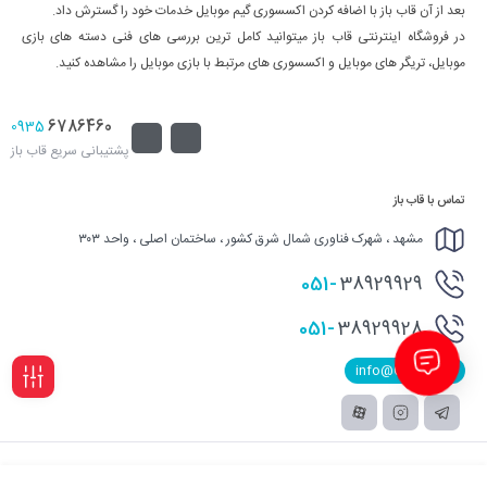
بعد از آن قاب باز با اضافه کردن اکسسوری گیم موبایل خدمات خود را گسترش داد.
در فروشگاه اینترنتی قاب باز میتوانید کامل ترین بررسی های فنی دسته های بازی
موبایل، تریگر های موبایل و اکسسوری های مرتبط با بازی موبایل را مشاهده کنید.
6786460
0935
پشتیبانی سریع قاب باز
تماس با قاب باز
مشهد ، شهرک فناوری شمال شرق کشور ، ساختمان اصلی ، واحد ۳۰۳
051-
38929929
051-
38929928
info@Qabbaz.ir
فیلـتر
تمامی حقوق اثر و محتوای این سایت برای قاب باز محفوظ است.