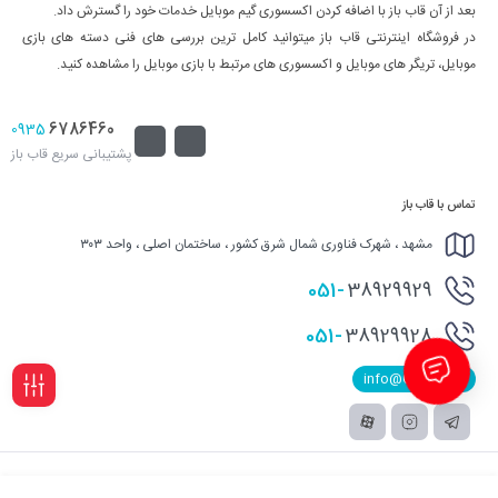
بعد از آن قاب باز با اضافه کردن اکسسوری گیم موبایل خدمات خود را گسترش داد.
در فروشگاه اینترنتی قاب باز میتوانید کامل ترین بررسی های فنی دسته های بازی
موبایل، تریگر های موبایل و اکسسوری های مرتبط با بازی موبایل را مشاهده کنید.
6786460
0935
پشتیبانی سریع قاب باز
تماس با قاب باز
مشهد ، شهرک فناوری شمال شرق کشور ، ساختمان اصلی ، واحد ۳۰۳
051-
38929929
051-
38929928
info@Qabbaz.ir
فیلـتر
تمامی حقوق اثر و محتوای این سایت برای قاب باز محفوظ است.