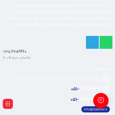
قاب باز از سال ۹۶ با فروش آنلاین لوازم جانبی محصولات اپل شروع به کار نمود.
بعد از آن قاب باز با اضافه کردن اکسسوری گیم موبایل خدمات خود را گسترش داد.
در فروشگاه اینترنتی قاب باز میتوانید کامل ترین بررسی های فنی دسته های بازی
موبایل، تریگر های موبایل و اکسسوری های مرتبط با بازی موبایل را مشاهده کنید.
6786460
0935
پشتیبانی سریع قاب باز
تماس با قاب باز
مشهد ، شهرک فناوری شمال شرق کشور ، ساختمان اصلی ، واحد ۳۰۳
051-
38929929
051-
38929928
info@Qabbaz.ir
فیلـتر